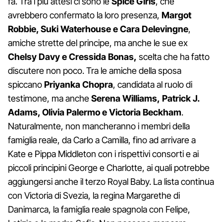
fa. Tra i più attesi ci sono le
Spice Girls
, che
avrebbero confermato la loro presenza,
Margot
Robbie, Suki Waterhouse e Cara Delevingne
,
amiche strette del principe, ma anche le sue ex
Chelsy Davy e Cressida Bonas,
scelta che ha fatto
discutere non poco. Tra le amiche della sposa
spiccano
Priyanka Chopra
, candidata al ruolo di
testimone, ma anche
Serena Williams, Patrick J.
Adams, Olivia Palermo e Victoria Beckham
.
Naturalmente, non mancheranno i membri della
famiglia reale, da Carlo a Camilla, fino ad arrivare a
Kate e Pippa Middleton con i rispettivi consorti e ai
piccoli principini George e Charlotte, ai quali potrebbe
aggiungersi anche il terzo Royal Baby. La lista continua
con Victoria di Svezia, la regina Margarethe di
Danimarca, la famiglia reale spagnola con Felipe,