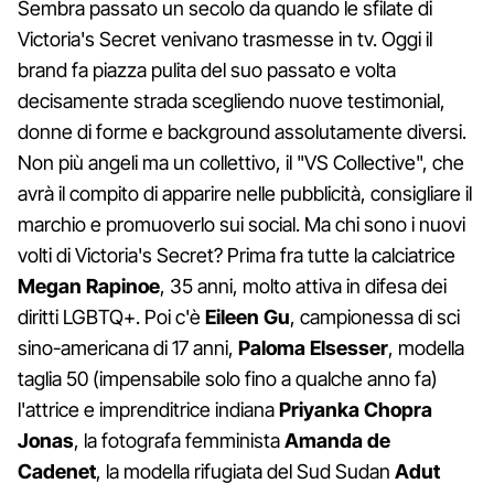
Sembra passato un secolo da quando le sfilate di
Victoria's Secret venivano trasmesse in tv. Oggi il
brand fa piazza pulita del suo passato e volta
decisamente strada scegliendo nuove testimonial,
donne di forme e background assolutamente diversi.
Non più angeli ma un collettivo, il "VS Collective", che
avrà il compito di apparire nelle pubblicità, consigliare il
marchio e promuoverlo sui social. Ma chi sono i nuovi
volti di Victoria's Secret? Prima fra tutte la calciatrice
Megan Rapinoe
, 35 anni, molto attiva in difesa dei
diritti LGBTQ+. Poi c'è
Eileen Gu
, campionessa di sci
sino-americana di 17 anni,
Paloma Elsesser
, modella
taglia 50 (impensabile solo fino a qualche anno fa)
l'attrice e imprenditrice indiana
Priyanka Chopra
Jonas
, la fotografa femminista
Amanda de
Cadenet
, la modella rifugiata del Sud Sudan
Adut