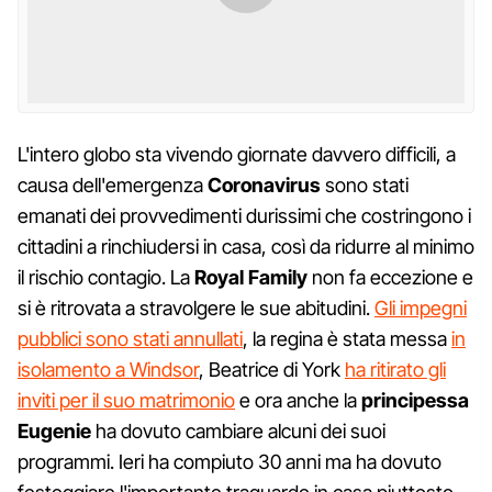
L'intero globo sta vivendo giornate davvero difficili, a
causa dell'emergenza
Coronavirus
sono stati
emanati dei provvedimenti durissimi che costringono i
cittadini a rinchiudersi in casa, così da ridurre al minimo
il rischio contagio. La
Royal Family
non fa eccezione e
si è ritrovata a stravolgere le sue abitudini.
Gli impegni
pubblici sono stati annullati
, la regina è stata messa
in
isolamento a Windsor
, Beatrice di York
ha ritirato gli
inviti per il suo matrimonio
e ora anche la
principessa
Eugenie
ha dovuto cambiare alcuni dei suoi
programmi. Ieri ha compiuto 30 anni ma ha dovuto