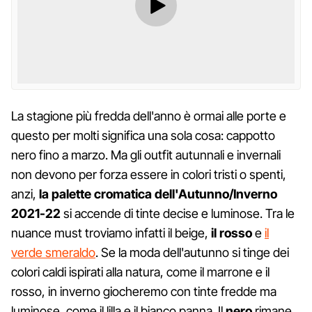
La stagione più fredda dell'anno è ormai alle porte e
questo per molti significa una sola cosa: cappotto
nero fino a marzo. Ma gli outfit autunnali e invernali
non devono per forza essere in colori tristi o spenti,
anzi,
la palette cromatica dell'Autunno/Inverno
2021-22
si accende di tinte decise e luminose. Tra le
nuance must troviamo infatti il beige,
il rosso
e
il
verde smeraldo
. Se la moda dell'autunno si tinge dei
colori caldi ispirati alla natura, come il marrone e il
rosso, in inverno giocheremo con tinte fredde ma
luminose, come il lilla e il bianco panna. Il
nero
rimane