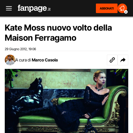
ABBONATI
2
Kate Moss nuovo volto della
Maison Ferragamo
29 Giugno 2012
19:06
,
A cura di
Marco Casola