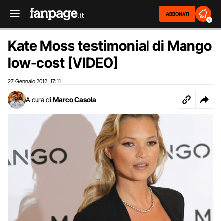
ABBONATI
2
Kate Moss testimonial di Mango
low-cost [VIDEO]
27 Gennaio 2012
17:11
,
A cura di
Marco Casola