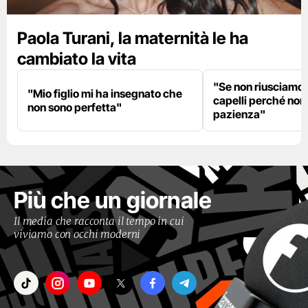
Paola Turani, la maternità le ha
cambiato la vita
"Se non riusciamo a
"Mio figlio mi ha insegnato che
capelli perché non
non sono perfetta"
pazienza"
Più che un giornale
Il media che racconta il tempo in cui
viviamo con occhi moderni