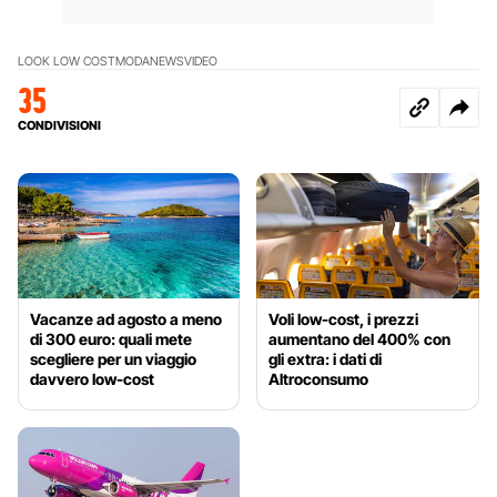
LOOK LOW COST
MODA
NEWS
VIDEO
35
CONDIVISIONI
Vacanze ad agosto a meno
Voli low-cost, i prezzi
di 300 euro: quali mete
aumentano del 400% con
scegliere per un viaggio
gli extra: i dati di
davvero low-cost
Altroconsumo