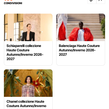
CONDIVISIONI
Schiaparelli collezione
Balenciaga Haute Couture
Haute Couture
Autunno/Inverno 2026-
Autunno/Inverno 2026-
2027
2027
Chanel collezione Haute
Couture Autunno/Inverno