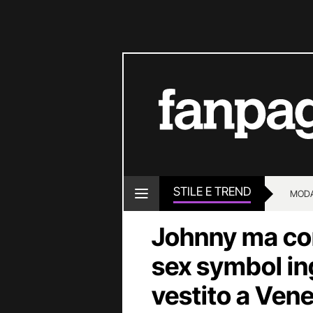
STILE E TREND
MOD
Johnny ma com
sex symbol in
vestito a Ven