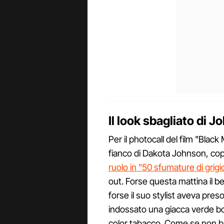
Il look sbagliato di 
Per il photocall del film "Bla
fianco di Dakota Johnson, copro
ruolo in "50 sfumature di grigi
out. Forse questa mattina il be
forse il suo stylist aveva pres
indossato una giacca verde bott
color tabacco. Come se non b