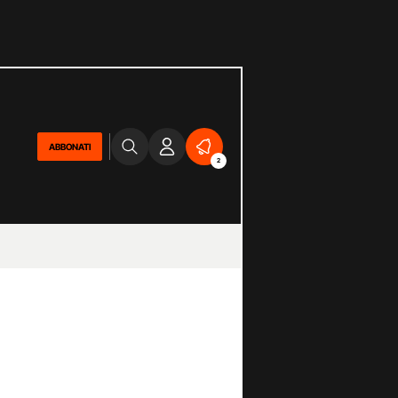
ABBONATI
2