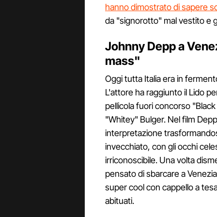
hanno dimostrato di sapere sce
da "signorotto" mal vestito e g
Johnny Depp a Venez
mass"
Oggi tutta Italia era in fermen
L'attore ha raggiunto il Lido p
pellicola fuori concorso "Blac
"Whitey" Bulger. Nel film Depp
interpretazione trasformandos
invecchiato, con gli occhi cele
irriconoscibile. Una volta dis
pensato di sbarcare a Venezia 
super cool con cappello a tesa l
abituati.