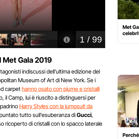
Met Gal
celebri
al Met Gala 2019
agonisti indiscussi dell'ultima edizione del
ropolitan Museum of Art di New York. Se i
red carpet
hanno osato con piume e cristalli
 il Camp, lui è riuscito a distinguersi per
l padrino
Harry Styles con la jumpsuit da
a puntato tutto sull'esuberanza di
Gucci
,
ricoperto di cristalli con lo spacco laterale
Perché 