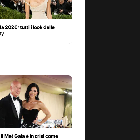
a 2026: tutti i look delle
ty
il Met Gala è in crisi come