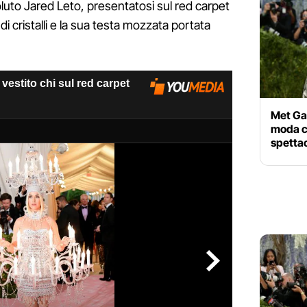
luto Jared Leto, presentatosi sul red carpet
i cristalli e la sua testa mozzata portata
Met Gal
moda co
spetta