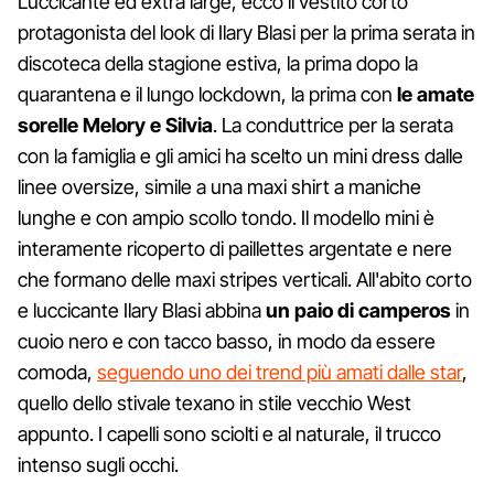
Luccicante ed extra large, ecco il vestito corto
protagonista del look di Ilary Blasi per la prima serata in
discoteca della stagione estiva, la prima dopo la
quarantena e il lungo lockdown, la prima con
le amate
sorelle Melory e Silvia
. La conduttrice per la serata
con la famiglia e gli amici ha scelto un mini dress dalle
linee oversize, simile a una maxi shirt a maniche
lunghe e con ampio scollo tondo. Il modello mini è
interamente ricoperto di paillettes argentate e nere
che formano delle maxi stripes verticali. All'abito corto
e luccicante Ilary Blasi abbina
un paio di camperos
in
cuoio nero e con tacco basso, in modo da essere
comoda,
seguendo uno dei trend più amati dalle star
,
quello dello stivale texano in stile vecchio West
appunto. I capelli sono sciolti e al naturale, il trucco
intenso sugli occhi.