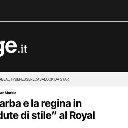
A
BEAUTY
BENESSERE
CASA
LOOK DA STAR
han Markle
arba e la regina in
ute di stile” al Royal