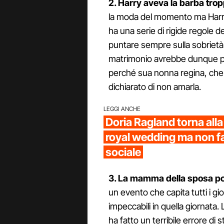
2. Harry aveva la barba tro
la moda del momento ma Harry
ha una serie di rigide regole de
puntare sempre sulla sobrietà 
matrimonio avrebbe dunque po
perché sua nonna regina, che lo
dichiarato di non amarla.
LEGGI ANCHE
Doria Ragland torna alla 
royal wedding ma non fa
sociale
3. La mamma della sposa por
un evento che capita tutti i g
impeccabili in quella giornata
ha fatto un terribile errore di