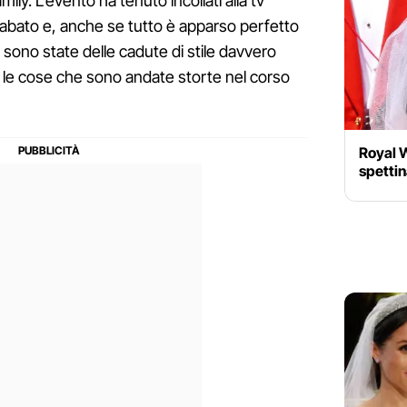
amily. L'evento ha tenuto incollati alla tv
o sabato e, anche se tutto è apparso perfetto
 sono state delle cadute di stile davvero
o le cose che sono andate storte nel corso
Royal 
spetti