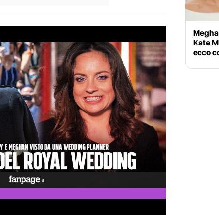
Meghan
Kate M
ecco c