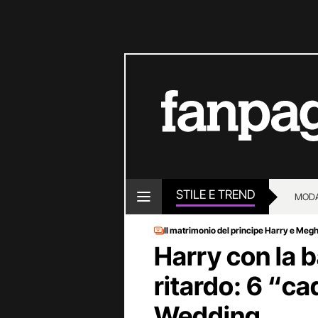
STILE E TREND
MOD
Il matrimonio del principe Harry e Meg
Harry con la b
ritardo: 6 “cad
Wedding