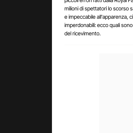
piccoli errori fatti dalla Royal F
milioni di spettatori lo scors
e impeccabile all'apparenza, ci
imperdonabili: ecco quali son
del ricevimento.