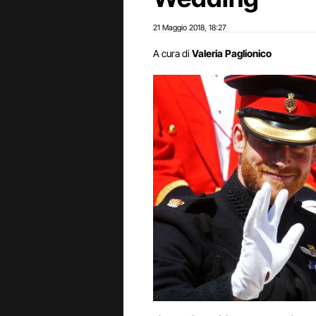
21 Maggio 2018
18:27
,
A cura di
Valeria Paglionico