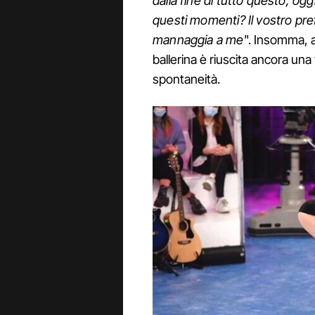
dalla fine di tutto questo, ogg
questi momenti? Il vostro pre
mannaggia a me
". Insomma, an
ballerina è riuscita ancora una
spontaneità.