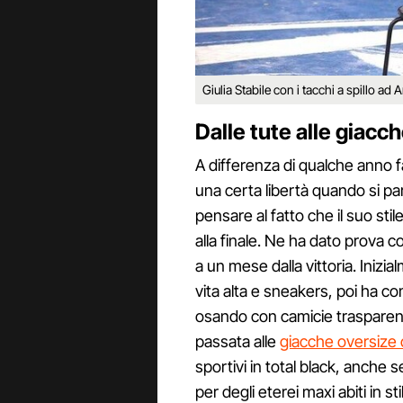
Giulia Stabile con i tacchi a spillo ad 
Dalle tute alle giacche
A differenza di qualche anno fa
una certa libertà quando si parl
pensare al fatto che il suo sti
alla finale. Ne ha dato prova c
a un mese dalla vittoria. Inizi
vita alta e sneakers, poi ha co
osando con camicie trasparenti
passata alle
giacche oversize 
sportivi in total black, anche
per degli eterei maxi abiti in st