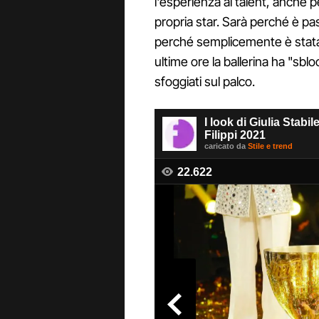
l'esperienza al talent, anche 
propria star. Sarà perché è p
perché semplicemente è stata t
ultime ore la ballerina ha "sblo
sfoggiati sul palco.