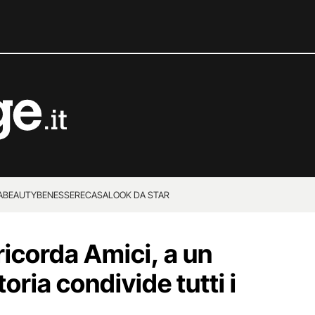
A
BEAUTY
BENESSERE
CASA
LOOK DA STAR
 ricorda Amici, a un
oria condivide tutti i