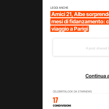
LEGGI ANCHE
Amici 21, Albe sorprende
mesi di fidanzamento: 
viaggio a Parigi
A post shared 
Continua a
CELEBRITÀ
LOOK DA STAR
NEWS
17
CONDIVISIONI