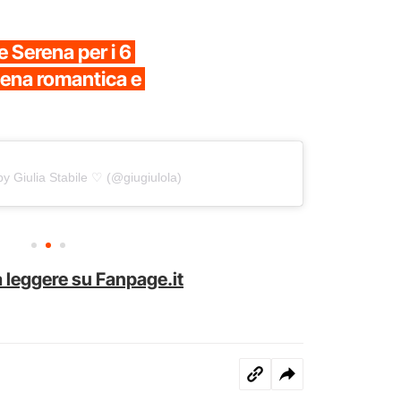
 Serena per i 6
cena romantica e
by Giulia Stabile ♡ (@giugiulola)
 leggere su Fanpage.it