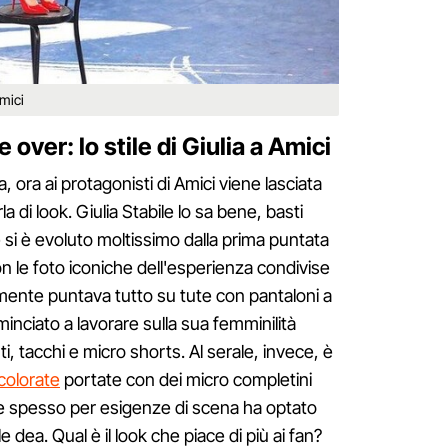
Amici
 over: lo stile di Giulia a Amici
, ora ai protagonisti di Amici viene lasciata
a di look. Giulia Stabile lo sa bene, basti
le si è evoluto moltissimo dalla prima puntata
on le foto iconiche dell'esperienza condivise
almente puntava tutto su tute con pantaloni a
minciato a lavorare sulla sua femminilità
, tacchi e micro shorts. Al serale, invece, è
colorate
portate con dei micro completini
 se spesso per esigenze di scena ha optato
ile dea. Qual è il look che piace di più ai fan?