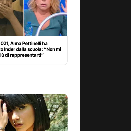
021, Anna Pettinelli ha
o Inder dalla scuola: “Non mi
iù di rappresentarti”