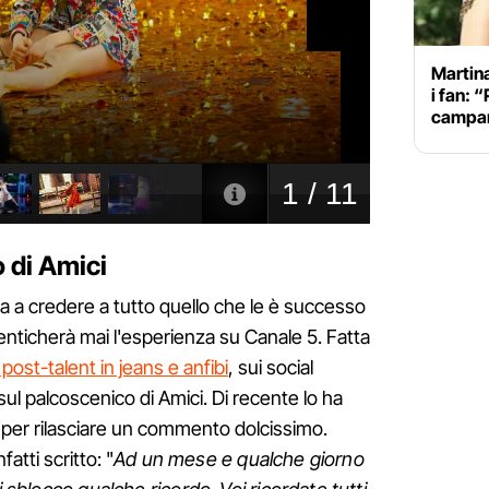
Martina
i fan: 
campan
o di Amici
ra a credere a tutto quello che le è successo
nticherà mai l'esperienza su Canale 5. Fatta
o post-talent in jeans e anfibi
, sui social
sul palcoscenico di Amici. Di recente lo ha
 per rilasciare un commento dolcissimo.
atti scritto: "
Ad un mese e qualche giorno