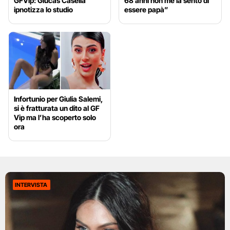
GFVip: Giucas Casella
68 anni non me la sento di
ipnotizza lo studio
essere papà”
Infortunio per Giulia Salemi,
si è fratturata un dito al GF
Vip ma l’ha scoperto solo
ora
INTERVISTA