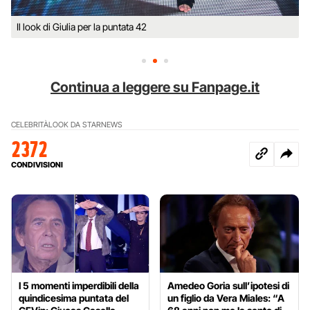
Il look di Giulia per la puntata 42
Continua a leggere su Fanpage.it
CELEBRITÀ
LOOK DA STAR
NEWS
2372
CONDIVISIONI
I 5 momenti imperdibili della
Amedeo Goria sull’ipotesi di
quindicesima puntata del
un figlio da Vera Miales: “A