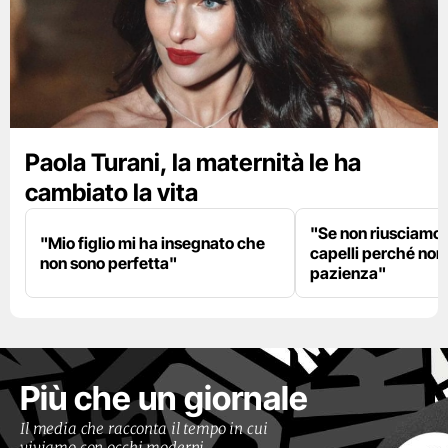
Paola Turani, la maternità le ha
cambiato la vita
"Se non riusciamo a
"Mio figlio mi ha insegnato che
capelli perché non
non sono perfetta"
pazienza"
Più che un giornale
Il media che racconta il tempo in cui
viviamo con occhi moderni