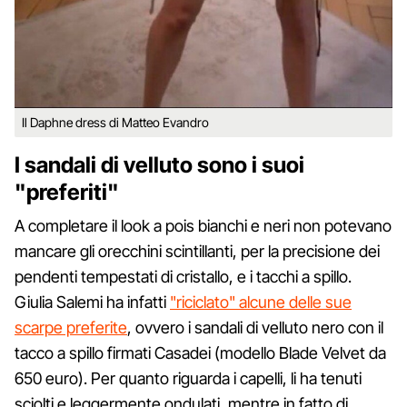
Il Daphne dress di Matteo Evandro
I sandali di velluto sono i suoi
"preferiti"
A completare il look a pois bianchi e neri non potevano
mancare gli orecchini scintillanti, per la precisione dei
pendenti tempestati di cristallo, e i tacchi a spillo.
Giulia Salemi ha infatti
"riciclato" alcune delle sue
scarpe preferite
, ovvero i sandali di velluto nero con il
tacco a spillo firmati Casadei (modello Blade Velvet da
650 euro). Per quanto riguarda i capelli, li ha tenuti
sciolti e leggermente ondulati, mentre in fatto di