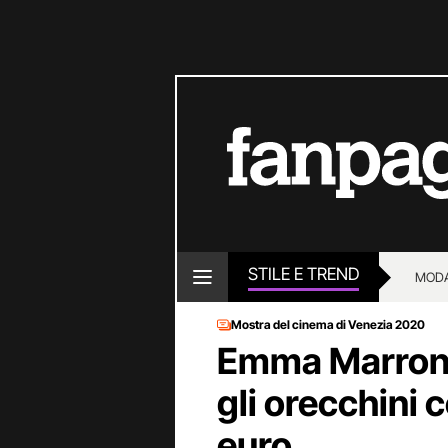
STILE E TREND
MOD
Mostra del cinema di Venezia 2020
Emma Marrone
gli orecchini
euro