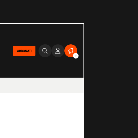
ABBONATI
2