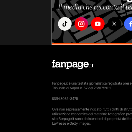
Il media che racconta il 
Fanpage.it è una testata giornalistica registrata presso
Tribunale di Napoli n. 57 del 26/07/2011.
ISSN 3035-3475
Ove non espressamente indicato, tutti i diritti di sfru
utilizzazione economica del materiale fotografico pre
sito Fanpage.it sono da intendersi di proprietà dei forn
LaPresse e Getty Images.