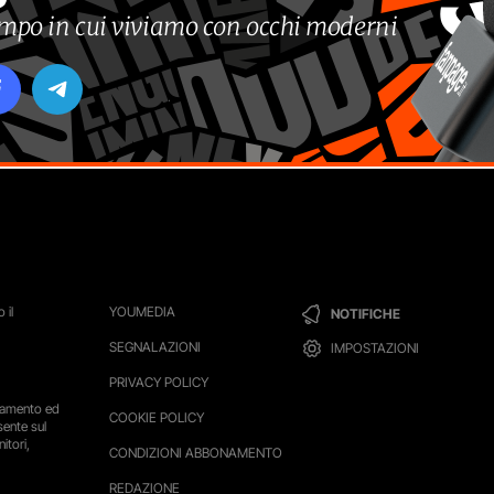
tempo in cui viviamo con occhi moderni
 il
YOUMEDIA
NOTIFICHE
SEGNALAZIONI
IMPOSTAZIONI
PRIVACY POLICY
ttamento ed
COOKIE POLICY
sente sul
itori,
CONDIZIONI ABBONAMENTO
REDAZIONE