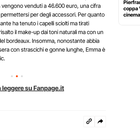
Pierfra
eria vengono venduti a 46.600 euro, una cifra
coppa V
 permettersi per degli accessori. Per quanto
cinema
nte ha tenuto i capelli sciolti ma tirati
 risalto il make-up dai toni naturali ma con un
 del bordeaux. Insomma, nonostante abbia
 da sera con strascichi e gonne lunghe, Emma è
c.
 leggere su Fanpage.it