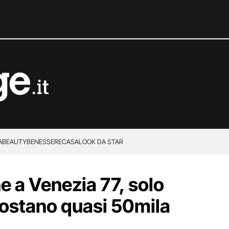
A
BEAUTY
BENESSERE
CASA
LOOK DA STAR
 a Venezia 77, solo
 costano quasi 50mila