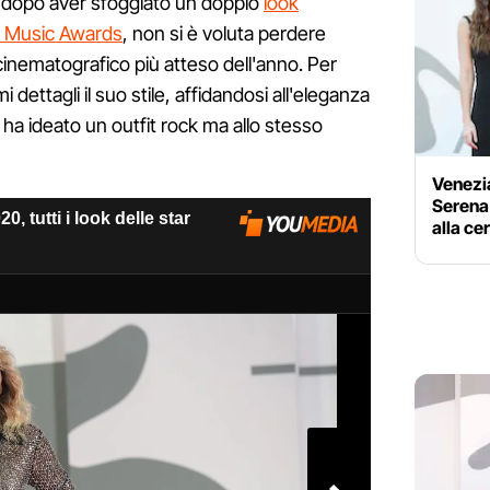
 dopo aver sfoggiato un doppio
look
at Music Awards
, non si è voluta perdere
inematografico più atteso dell'anno. Per
 dettagli il suo stile, affidandosi all'eleganza
i ha ideato un outfit rock ma allo stesso
Venezia
Serena 
alla ce