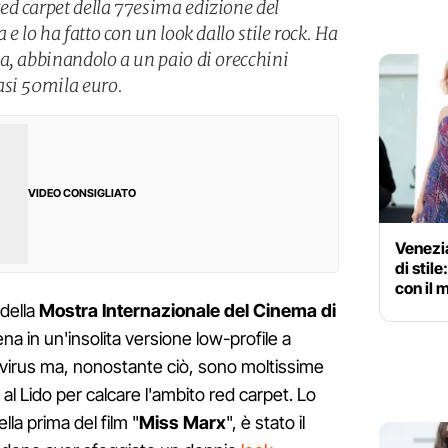
ed carpet della 77esima edizione del
e lo ha fatto con un look dallo stile rock. Ha
a, abbinandolo a un paio di orecchini
asi 50mila euro.
VIDEO CONSIGLIATO
Venezia
di stile
con il 
 della
Mostra Internazionale del Cinema di
na in un'insolita versione low-profile a
irus ma, nonostante ciò, sono moltissime
al Lido per calcare l'ambito red carpet. Lo
la prima del film "
Miss Marx
", è stato il