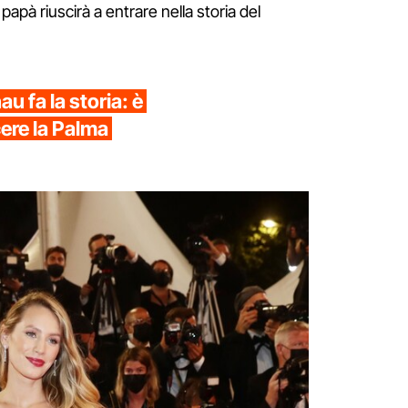
 papà riuscirà a entrare nella storia del
u fa la storia: è
ere la Palma