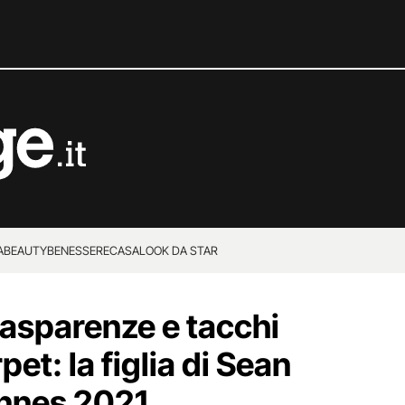
A
BEAUTY
BENESSERE
CASA
LOOK DA STAR
rasparenze e tacchi
pet: la figlia di Sean
annes 2021