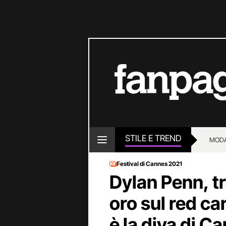
STILE E TREND
MOD
Festival di Cannes 2021
Dylan Penn, t
oro sul red car
è la diva di C