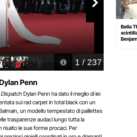
Bella T
scintil
Benjam
di Dylan Penn
 Dispatch
Dylan Penn ha dato il meglio di lei
sentata sul rad carpet in total black con un
Balmain, un modello tempestato di paillettes
elle trasparenze audaci lungo tutta la
risalto le sue forme procaci. Per
i preziosi gioielli coordinati in oro e diamanti