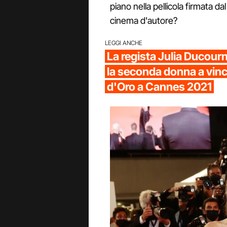
piano nella pellicola firmata dal
cinema d'autore?
LEGGI ANCHE
La regista Julia Ducourna
la seconda donna a vinc
d'Oro a Cannes 2021