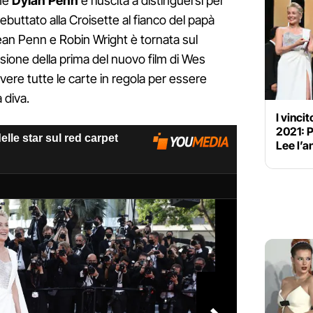
he
Dylan Penn
è riuscita a distinguersi per
ebuttato alla Croisette al fianco del papà
 Sean Penn e Robin Wright è tornata sul
asione della prima del nuovo film di Wes
ere tutte le carte in regola per essere
 diva.
I vinci
2021: P
Lee l’a