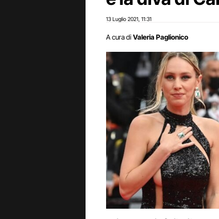
13 Luglio 2021
11:31
,
A cura di
Valeria Paglionico