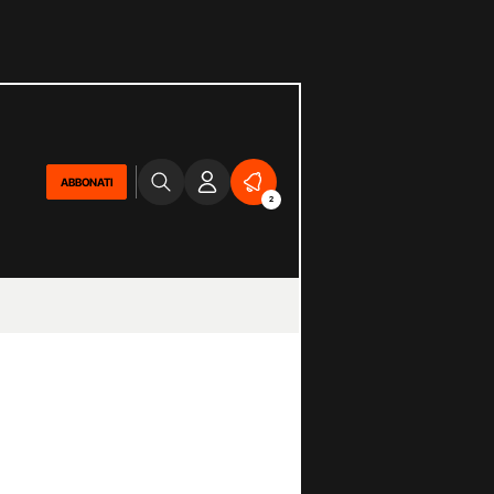
ABBONATI
2