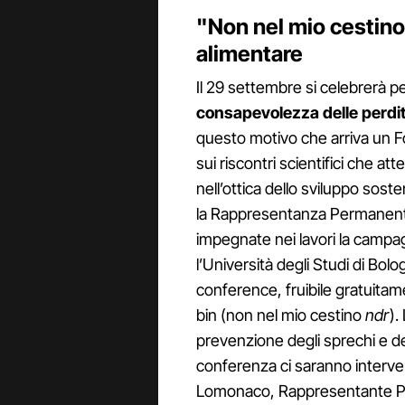
"Non nel mio cestino
alimentare
Il 29 settembre si celebrerà pe
consapevolezza delle perdite
questo motivo che arriva un For
sui riscontri scientifici che at
nell’ottica dello sviluppo soste
la Rappresentanza Permanente 
impegnate nei lavori la campa
l’Università degli Studi di Bol
conference, fruibile gratuita
bin (non nel mio cestino
ndr
).
prevenzione degli sprechi e del
conferenza ci saranno interven
Lomonaco, Rappresentante Perm