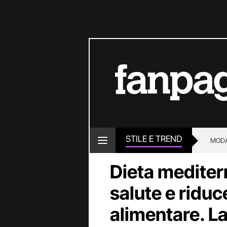
STILE E TREND
MOD
Dieta mediterr
salute e riduc
alimentare. La