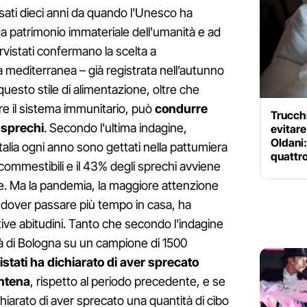
ati dieci anni da quando l'Unesco ha
ea patrimonio immateriale dell'umanità e ad
ervistati confermano la scelta a
a mediterranea – già registrata nell’autunno
questo stile di alimentazione, oltre che
are il sistema immunitario, può
condurre
Trucch
 sprechi
. Secondo l'ultima indagine,
evitare
Oldani:
talia ogni anno sono gettati nella pattumiera
quattro
a commestibili e il 43% degli sprechi avviene
e. Ma la pandemia, la maggiore attenzione
i dover passare più tempo in casa, ha
tive abitudini. Tanto che secondo l'indagine
tà di Bologna su un campione di 1500
vistati ha dichiarato di aver sprecato
ntena
, rispetto al periodo precedente, e se
iarato di aver sprecato una quantità di cibo