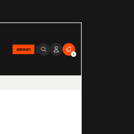
ABBONATI
2