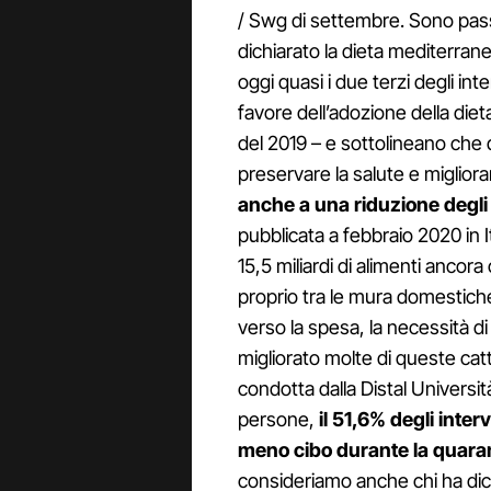
/ Swg di settembre. Sono pass
dichiarato la dieta mediterran
oggi quasi i due terzi degli int
favore dell’adozione della diet
del 2019 – e sottolineano che 
preservare la salute e miglior
anche a una riduzione degli
pubblicata a febbraio 2020 in I
15,5 miliardi di alimenti ancor
proprio tra le mura domestich
verso la spesa, la necessità d
migliorato molte di queste cat
condotta dalla Distal Universi
persone,
il 51,6% degli inter
meno cibo durante la quara
consideriamo anche chi ha dich