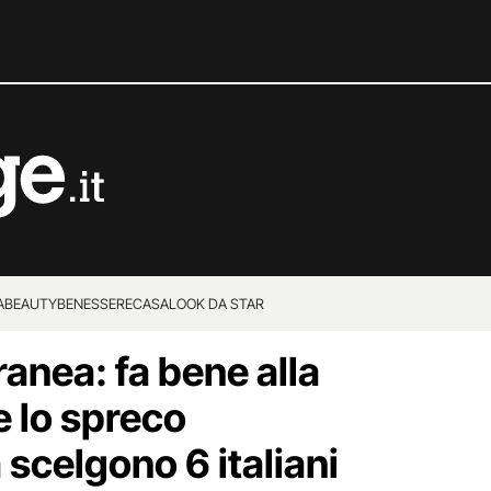
A
BEAUTY
BENESSERE
CASA
LOOK DA STAR
anea: fa bene alla
e lo spreco
 scelgono 6 italiani