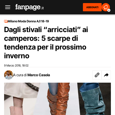
ABBONATI
2
Milano Moda Donna A/I 18-19
Dagli stivali “arricciati” ai
camperos: 5 scarpe di
tendenza per il prossimo
inverno
9 Marzo 2018
18:02
,
A cura di
Marco Casola