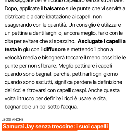
massaggiate bene il cuoio capelluto senza strofinare.
Dopo, applicate il
balsamo
sulle punte che vi servirà a
districare e a dare idratazione ai capelli, non
esagerando con le quantità. Un consiglio è utilizzare
un pettine a denti larghi o, ancora meglio, farlo con le
dita per evitare che si spezzino.
Asciugate i capelli a
testa
in giù con il
diffusore
e mettendo il phon a
velocità media e bisognerà toccare il meno possibile le
punte per non sfibrarle. Meglio pettinare i capelli
quando sono bagnati perchè, pettinarli ogni giorno
quando sono asciutti, significa perdere la definizione
dei ricci e ritrovarsi con capelli crespi. Anche questa
volta il trucco per definire i ricci è usare le dita,
bagnandole un po' sotto l'acqua.
LEGGI ANCHE
Samurai Jay senza treccine: i suoi capelli