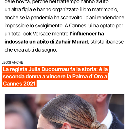
delle novità, perché nel frattempo hanno avuto
un'altra figlia e hanno organizzato il loro matrimonio,
anche se la pandemia ha sconvolto i piani rendendone
impossibile lo svolgimento. A Cannes lui ha optato per
un total look Versace mentre
l'influencer ha
indossato un abito di Zuhair Murad
, stilista libanese
che crea abiti da sogno.
LEGGI ANCHE
La regista Julia Ducournau fa la storia: è la
seconda donna a vincere la Palma d'Oro a
Cannes 2021