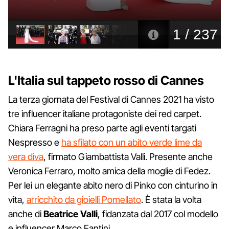
L'Italia sul tappeto rosso di Cannes
La terza giornata del Festival di Cannes 2021 ha visto
tre influencer italiane protagoniste dei red carpet.
Chiara Ferragni ha preso parte agli eventi targati
Nespresso e
ha sfilato con un abito verde lime da
vera diva
, firmato Giambattista Valli. Presente anche
Veronica Ferraro, molto amica della moglie di Fedez.
Per lei un elegante abito nero di Pinko con cinturino in
vita,
arricchito da gioielli Pomellato
. È stata la volta
anche di
Beatrice Valli
, fidanzata dal 2017 col modello
e influencer Marco Fantini.