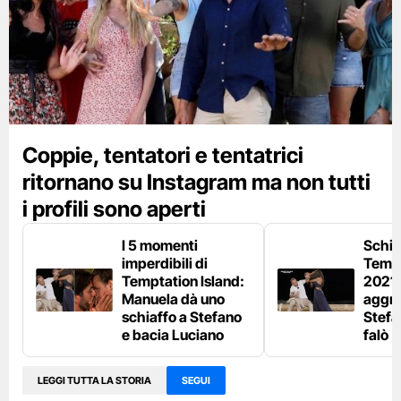
Coppie, tentatori e tentatrici
ritornano su Instagram ma non tutti
i profili sono aperti
I 5 momenti
Schiaf
imperdibili di
Tempt
Temptation Island:
2021,
Manuela dà uno
aggre
schiaffo a Stefano
Stefa
e bacia Luciano
falò
LEGGI TUTTA LA STORIA
SEGUI