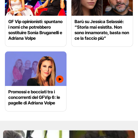
GF Vip opinionisti: spuntano
Barù su Jessica Selassié:
i nomi che potrebbero
“Storia mai esistita. Non
sostituire Sonia Bruganelli e
sono innamorato, basta non
Adriana Volpe
ce la faccio più”
Promossi e bocciati tra i
concorrenti del GFVip 6: le
pagelle di Adriana Volpe