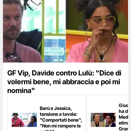
GF Vip, Davide contro Lulù: "Dice di
volermi bene, mi abbraccia e poi mi
nomina"
Giuca
Barù e Jessica,
ha du
tensione a tavola:
Medu
"Comportati bene",
elimi
"Non mi rompere le
Grand