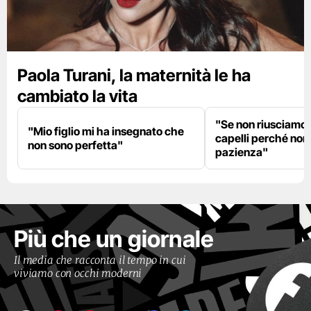
Paola Turani, la maternità le ha
cambiato la vita
"Se non riusciamo a
"Mio figlio mi ha insegnato che
capelli perché non
non sono perfetta"
pazienza"
Più che un giornale
Il media che racconta il tempo in cui
viviamo con occhi moderni