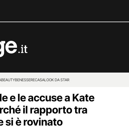
A
BEAUTY
BENESSERE
CASA
LOOK DA STAR
 e le accuse a Kate
ché il rapporto tra
 si è rovinato