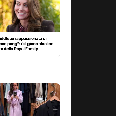
iddleton appassionata di
co pong”: è il gioco alcolico
to della Royal Family