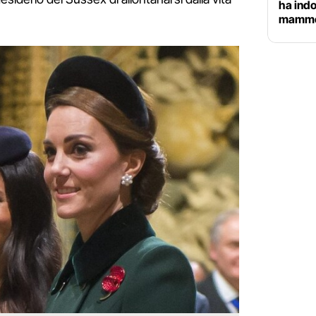
ha indo
mamm