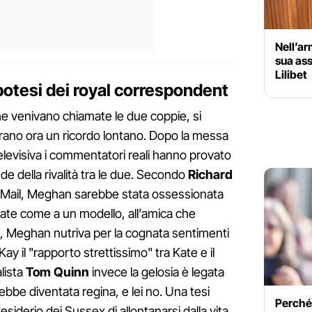
Nell’ar
sua ass
Lilibet
 ipotesi dei royal correspondent
ome venivano chiamate le due coppie, si
brano ora un ricordo lontano. Dopo la messa
televisiva i commentatori reali hanno provato
de della rivalità tra le due. Secondo
Richard
y Mail, Meghan sarebbe stata ossessionata
ate come a un modello, all'amica che
a, Meghan nutriva per la cognata sentimenti
ay il "rapporto strettissimo" tra Kate e il
lista
Tom Quinn
invece la gelosia è legata
arebbe diventata regina, e lei no. Una tesi
Perché
siderio dei Sussex di allontanarsi dalla vita