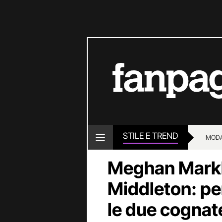
STILE E TREND
MOD
Meghan Markle
Middleton: per
le due cognate