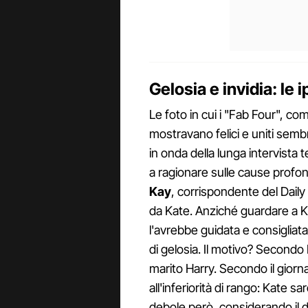
Gelosia e invidia: le
Le foto in cui i "Fab Four", c
mostravano felici e uniti sem
in onda della lunga intervista 
a ragionare sulle cause profon
Kay
, corrispondente del Dail
da Kate. Anziché guardare a K
l'avrebbe guidata e consigliat
di gelosia. Il motivo? Secondo K
marito Harry. Secondo il giorna
all'inferiorità di rango: Kate s
debole però, considerando il de