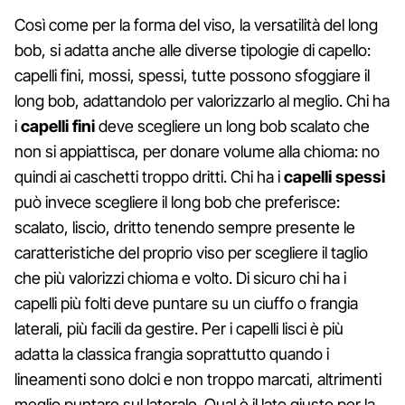
Così come per la forma del viso, la versatilità del long
bob, si adatta anche alle diverse tipologie di capello:
capelli fini, mossi, spessi, tutte possono sfoggiare il
long bob, adattandolo per valorizzarlo al meglio. Chi ha
i
capelli fini
deve scegliere un long bob scalato che
non si appiattisca, per donare volume alla chioma: no
quindi ai caschetti troppo dritti. Chi ha i
capelli spessi
può invece scegliere il long bob che preferisce:
scalato, liscio, dritto tenendo sempre presente le
caratteristiche del proprio viso per scegliere il taglio
che più valorizzi chioma e volto. Di sicuro chi ha i
capelli più folti deve puntare su un ciuffo o frangia
laterali, più facili da gestire. Per i capelli lisci è più
adatta la classica frangia soprattutto quando i
lineamenti sono dolci e non troppo marcati, altrimenti
meglio puntare sul laterale. Qual è il lato giusto per la