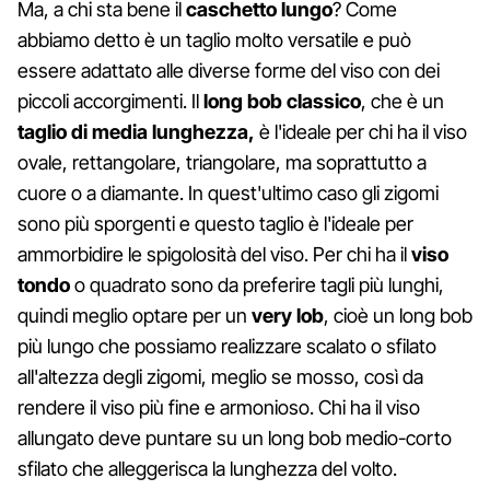
Ma, a chi sta bene il
caschetto lungo
? Come
abbiamo detto è un taglio molto versatile e può
essere adattato alle diverse forme del viso con dei
piccoli accorgimenti. Il
long bob classico
, che è un
taglio di media lunghezza,
è l'ideale per chi ha il viso
ovale, rettangolare, triangolare, ma soprattutto a
cuore o a diamante. In quest'ultimo caso gli zigomi
sono più sporgenti e questo taglio è l'ideale per
ammorbidire le spigolosità del viso. Per chi ha il
viso
tondo
o quadrato sono da preferire tagli più lunghi,
quindi meglio optare per un
very lob
, cioè un long bob
più lungo che possiamo realizzare scalato o sfilato
all'altezza degli zigomi, meglio se mosso, così da
rendere il viso più fine e armonioso. Chi ha il viso
allungato deve puntare su un long bob medio-corto
sfilato che alleggerisca la lunghezza del volto.