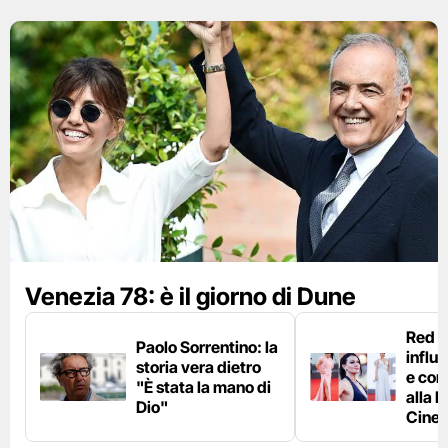
Venezia 78: è il giorno di Dune
Red c
Paolo Sorrentino: la
influ
storia vera dietro
e com
"È stata la mano di
alla 
Dio"
Cine