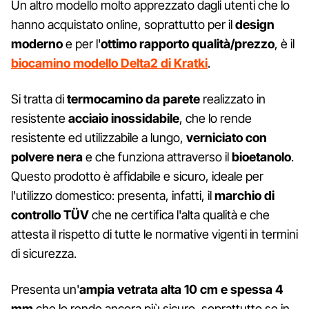
Un altro modello molto apprezzato dagli utenti che lo
hanno acquistato online, soprattutto per il
design
moderno
e per l'
ottimo rapporto qualità/prezzo
, è il
biocamino modello Delta2 di Kratki
.
Si tratta di
termocamino da parete
realizzato in
resistente
acciaio inossidabile
, che lo rende
resistente ed utilizzabile a lungo,
verniciato con
polvere nera
e che funziona attraverso il
bioetanolo
.
Questo prodotto è affidabile e sicuro, ideale per
l'utilizzo domestico: presenta, infatti, il
marchio di
controllo TÜV
che ne certifica l'alta qualità e che
attesta il rispetto di tutte le normative vigenti in termini
di sicurezza.
Presenta un'
ampia vetrata alta 10 cm e spessa 4
mm
che lo rende ancora più sicuro, soprattutto se in