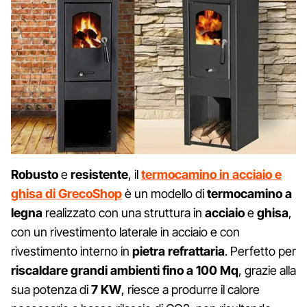
Robusto
e
resistente
, il
termocamino in acciaio e
ghisa di GrecoShop
è un modello di
termocamino a
legna
realizzato con una struttura in
acciaio
e
ghisa
,
con un rivestimento laterale in acciaio e con
rivestimento interno in
pietra refrattaria
. Perfetto per
riscaldare grandi ambienti fino a 100 Mq
, grazie alla
sua potenza di
7 KW
, riesce a produrre il calore