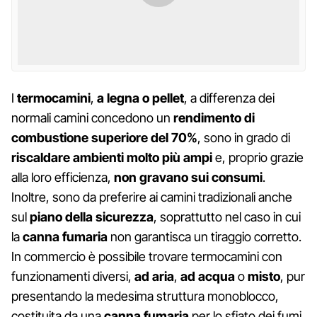
I
termocamini
,
a legna o pellet
, a differenza dei
normali camini concedono un
rendimento di
combustione superiore del 70%
, sono in grado di
riscaldare ambienti molto più ampi
e, proprio grazie
alla loro efficienza,
non gravano sui consumi
.
Inoltre, sono da preferire ai camini tradizionali anche
sul
piano della sicurezza
, soprattutto nel caso in cui
la
canna fumaria
non garantisca un tiraggio corretto.
In commercio è possibile trovare termocamini con
funzionamenti diversi,
ad aria
,
ad acqua
o
misto
, pur
presentando la medesima struttura monoblocco,
costituita da una
canna fumaria
per lo sfiato dei fumi