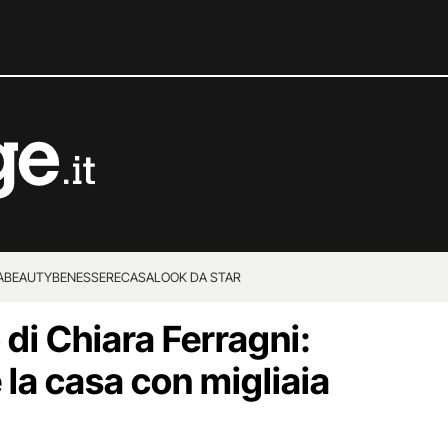
A
BEAUTY
BENESSERE
CASA
LOOK DA STAR
di Chiara Ferragni:
la casa con migliaia