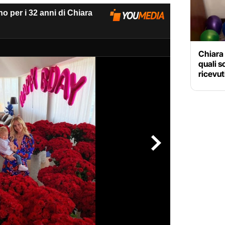
Chiara 
quali s
ricevut