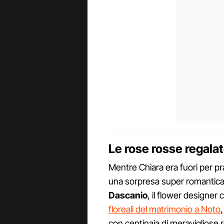
Le rose rosse regala
Mentre Chiara era fuori per p
una sorpresa super romantica.
Dascanio
, il flower designer
floreali del matrimonio a Noto
con centinaia di meravigliose r