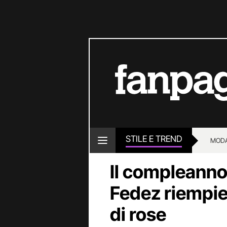
STILE E TREND
MOD
Il compleanno 
Fedez riempie 
di rose