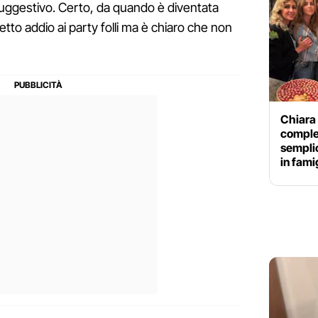
suggestivo. Certo, da quando è diventata
etto addio ai party folli ma è chiaro che non
Chiara 
comple
semplic
in fami