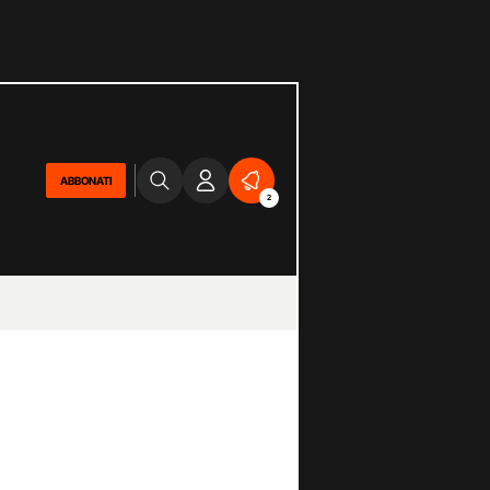
ABBONATI
2