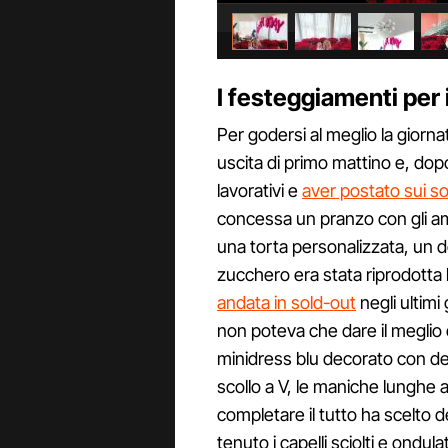
I festeggiamenti per 
Per godersi al meglio la giorn
uscita di primo mattino e, dop
lavorativi e
aver postato sui so
concessa un pranzo con gli amic
una torta personalizzata, un dol
zucchero era stata riprodotta
andata in sold-out
negli ultimi
non poteva che dare il meglio d
minidress blu decorato con dei 
scollo a V, le maniche lunghe a
completare il tutto ha scelto d
tenuto i capelli sciolti e ondulat