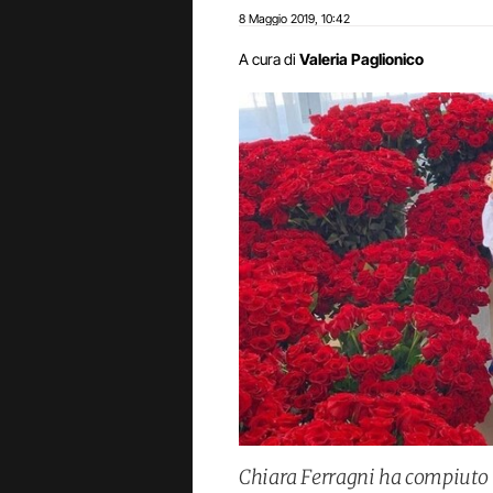
8 Maggio 2019
10:42
,
A cura di
Valeria Paglionico
Chiara Ferragni ha compiuto i