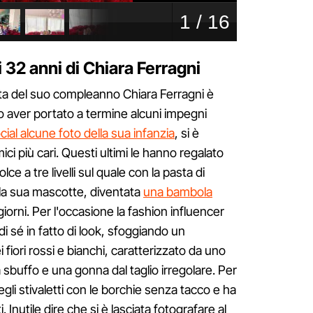
i 32 anni di Chiara Ferragni
ata del suo compleanno Chiara Ferragni è
o aver portato a termine alcuni impegni
cial alcune foto della sua infanzia
, si è
i più cari. Questi ultimi le hanno regalato
ce a tre livelli sul quale con la pasta di
 la sua mascotte, diventata
una bambola
 giorni. Per l'occasione la fashion influencer
i sé in fatto di look, sfoggiando un
fiori rossi e bianchi, caratterizzato da uno
 sbuffo e una gonna dal taglio irregolare. Per
egli stivaletti con le borchie senza tacco e ha
i. Inutile dire che si è lasciata fotografare al