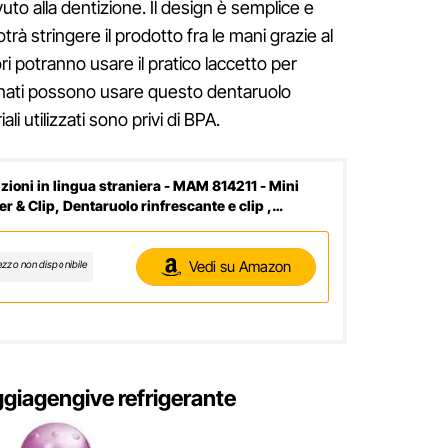
vuto alla dentizione. Il design è semplice e
otrà stringere il prodotto fra le mani grazie al
i potranno usare il pratico laccetto per
eonati possono usare questo dentaruolo
li utilizzati sono privi di BPA.
uzioni in lingua straniera - MAM 814211 - Mini
er & Clip, Dentaruolo rinfrescante e clip ,
bino
Vedi su Amazon
ezzo non disponibile
giagengive refrigerante