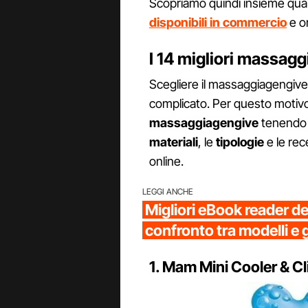
Scopriamo quindi insieme quali
disponibili in commercio
e on
I 14 migliori massag
Scegliere il massaggiagengive p
complicato. Per questo motivo
massaggiagengive
tenendo i
materiali
, le
tipologie
e le rec
online.
LEGGI ANCHE
Migliori eBook reader d
confronto tra modelli e 
1. Mam Mini Cooler & Cl