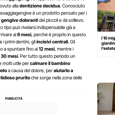
ovuto alla
dentizione decidua
. Conosciuto
massaggiagengive è un prodotto pensato per i
 gengive doloranti
dei piccoli e dà sollievo.
o tipo può rivelarsi indispensabile già a
rrivare ai
6 mesi
, perché è proprio in questo
I 10 mig
i primi dentini, gli
incisivi centrali
. Gli
giardin
l’estat
ano a spuntare fino ai
12 mesi
, mentre i
i
30 mesi
. Per tutto questo periodo un
molti utile per
calmare il bambino
ieto
a causa del dolore, per
aiutarlo a
stidioso prurito
che sorge nella zona delle