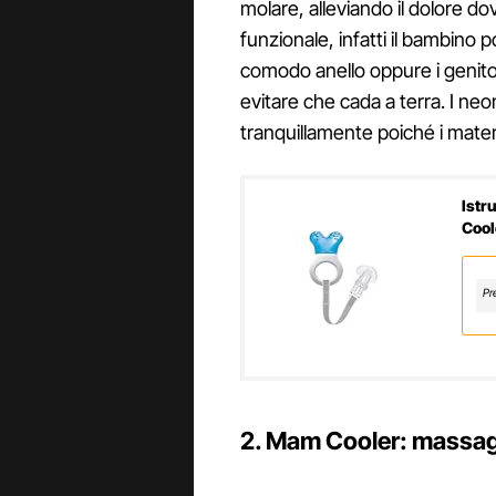
molare, alleviando il dolore do
funzionale, infatti il bambino p
comodo anello oppure i genitor
evitare che cada a terra. I n
tranquillamente poiché i materia
Istr
Cool
bam
Pr
2. Mam Cooler: massag