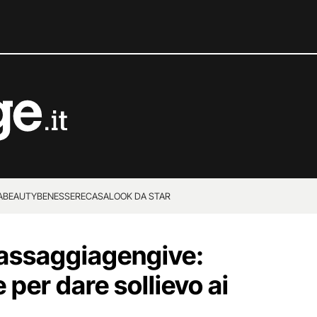
A
BEAUTY
BENESSERE
CASA
LOOK DA STAR
 massaggiagengive:
 per dare sollievo ai