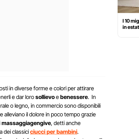
I 10 mi
in esta
ti in diverse forme e colori per attirare
enerli e dar loro
sollievo
e
benessere
. In
ale o legno, in commercio sono disponibili
he alleviano il dolore in poco tempo grazie
i massaggiagengive
, detti anche
a dei classici
ciucci per bambini
.