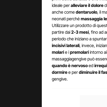
ideale per
alleviare il dolore
d
anche come
dentaruolo
, il 
neonati perché
massaggia le
Utilizzare un prodotto di quest
partire dai
2-3 mesi
, fino ad a
periodo che iniziano a spuntare 
incisivi laterali
, invece, inizi
molari
e i
premolari
intorno a
massaggiagengive può essere 
quando è nervoso
ed
irrequ
dormire
e per
diminuire il fa
gengive.