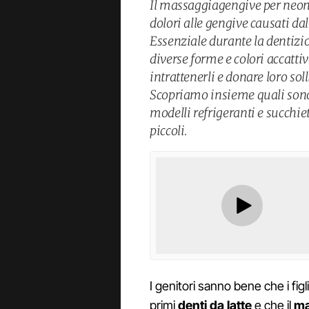
Il massaggiagengive per neonat
dolori alle gengive causati dal
Essenziale durante la dentizi
diverse forme e colori accatti
intrattenerli e donare loro sol
Scopriamo insieme quali sono 
modelli refrigeranti e succhiet
piccoli.
I genitori sanno bene che i fi
primi
denti da latte
e che il
ma