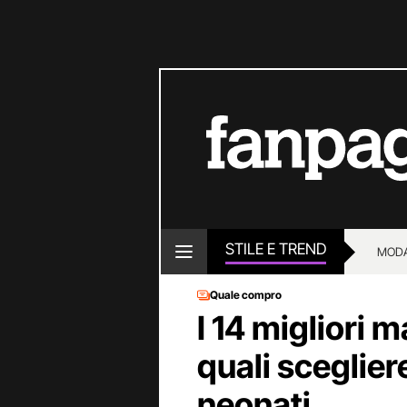
STILE E TREND
MOD
Quale compro
I 14 migliori
quali scegliere
neonati