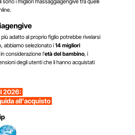
 sono i migliori massaggiagengive tra quelli
line.
giagengive
iù adatto al proprio figlio potrebbe rivelarsi
, abbiamo selezionato i
14 migliori
n considerazione l'
età del bambino
, i
ensioni degli utenti che li hanno acquistati
el 2026:
guida all'acquisto
ip