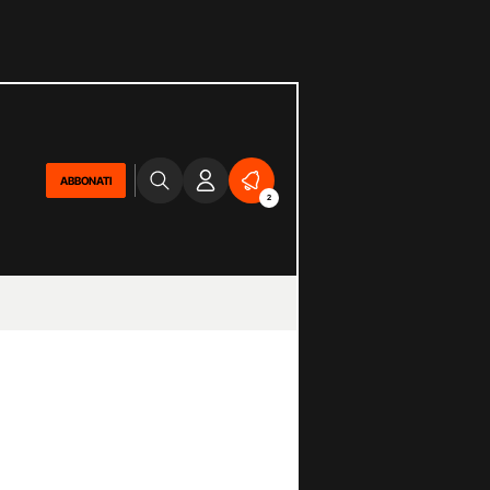
ABBONATI
2