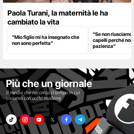
Paola Turani, la maternità le ha
cambiato la vita
"Se non riusciamo a
"Mio figlio mi ha insegnato che
capelli perché non
non sono perfetta"
pazienza"
Più che un giornale
Il media che racconta il tempo in cui
viviamo con occhi moderni