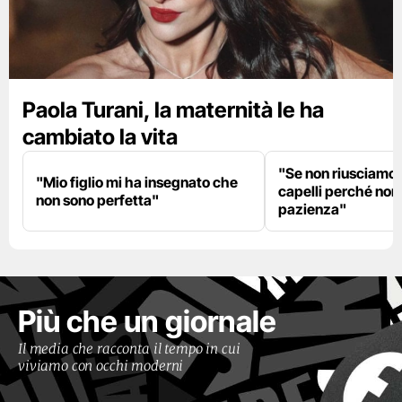
Paola Turani, la maternità le ha
cambiato la vita
"Se non riusciamo a
"Mio figlio mi ha insegnato che
capelli perché non
non sono perfetta"
pazienza"
Più che un giornale
Il media che racconta il tempo in cui
viviamo con occhi moderni