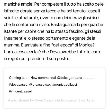
maniche ampie. Per completare il tutto ha scelto delle
infradito dorate senza tacco e ha poi tenuto i capelli
sciolti e al naturale, ovvero con dei meravigliosi ricci
che le contornano il viso. Basta guardarla per qualche
istante per capire che ha lo stesso fascino, gli stessi
lineamenti e lo stesso portamento elegante della
mamma. È arrivata la fine "dell'epoca" di Monica?
L'unica cosa certa è che Deva avrebbe tutte le carte
in regola per prendere il suo posto.
Coming soon New commercial @dolcegabbana . . . . . .
#devacassel @d.casseluxxi #monicabellucci
#vincentcassel
A post shared by
Deva Cassel
(@devacassel_) on
Jul 28, 2020 at 11:17am PDT