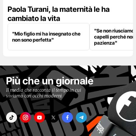
Paola Turani, la maternità le ha
cambiato la vita
"Se non riusciamo a
"Mio figlio mi ha insegnato che
capelli perché non
non sono perfetta"
pazienza"
Più che un giornale
Il media che racconta il tempo in cui
viviamo con occhi moderni