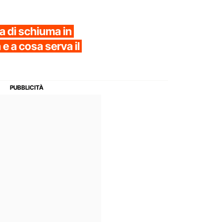
a di schiuma in
e a cosa serva il