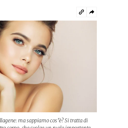
llagene: ma sappiamo cos’è? Si tratta di
tro corpo, che svolge un ruolo importante