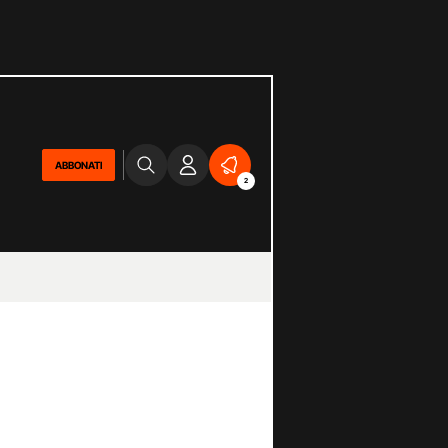
ABBONATI
2