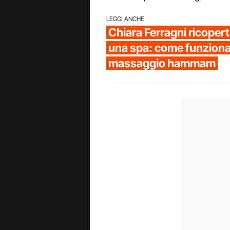
LEGGI ANCHE
Chiara Ferragni ricopert
una spa: come funziona 
massaggio hammam