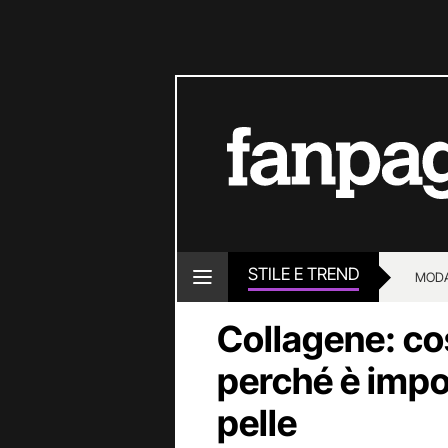
STILE E TREND
MOD
Collagene: cos
perché è impo
pelle