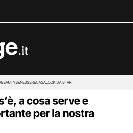
A
BEAUTY
BENESSERE
CASA
LOOK DA STAR
’è, a cosa serve e
rtante per la nostra