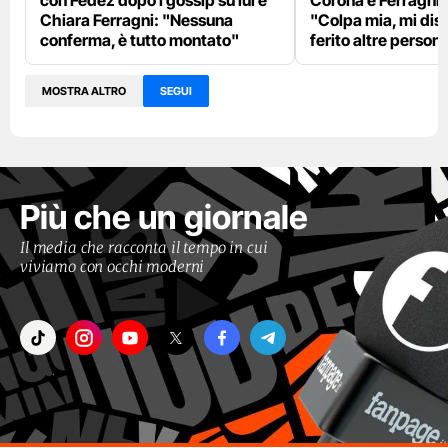
con Fedez dopo i gossip su lui e
Corona e Ferragni
Chiara Ferragni: "Nessuna
"Colpa mia, mi dis
conferma, è tutto montato"
ferito altre person
MOSTRA ALTRO
SEGUI
Più che un giornale
Il media che racconta il tempo in cui
viviamo con occhi moderni