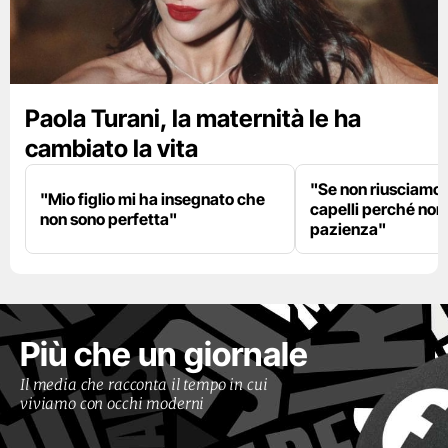
Paola Turani, la maternità le ha
cambiato la vita
"Se non riusciamo a
"Mio figlio mi ha insegnato che
capelli perché non
non sono perfetta"
pazienza"
Più che un giornale
Il media che racconta il tempo in cui
viviamo con occhi moderni