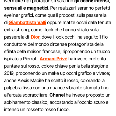
Nel make up i protagonisti saranno
gli occhi: intensi,
sensuali e magnetici.
Per realizzarli saranno perfetti
eyeliner grafici, come quelli proposti sulla passerella
di
Giambattista Valli
oppure matite occhi dalla tenuta
extra strong, come i look che hanno sfilato sulla
passerella di
Dior
,
dove il look occhi ha seguito il filo
conduttore del mondo circense protagonista della
sfilata della maison francese, riproponendo un trucco
ispirato a Pierrot.
Armani
Privé
ha invece preferito
puntare sul rosso, colore chiave per la bella stagione
2019, proponendo un make up occhi grafico e vivace;
anche Alexis Mabille ha scelto il rosso, colorando la
palpebra fissa con una nuance vibrante sfumata fino
all'arcata sopracciliare.
Chanel
ha invece proposto un
abbinamento classico, accostando all'occhio scuro e
intenso un rossetto rosso fuoco.