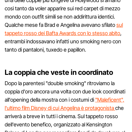
una delle coppie più longeve di Hollywood si amano
così tanto da voler apparire sui red carpet di mezzo
mondo con outfit simili se non addirittura identici.
Qualche mese fa Brad e Angelina avevano sfilato
sul
tappeto rosso dei Bafta Awards con lo stesso abito
,
entrambi indossavano infatti uno smoking nero con
tanto di pantaloni, tuxedo e papillon.
La coppia che veste in coordinato
Dopo la parentesi "double smoking" ritroviamo la
coppia d'oro ancora una volta con due look coordinati
all'opening della mostra con i costumi di
"Maleficent",
l'ultimo film Disney di cui Angelina è protagonista
che
arriverà a breve in tutti i cinema. Sul tappeto rosso
dell'evento benefico, organizzato al Kensington