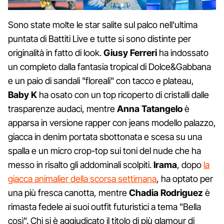
Sono state molte le star salite sul palco nell'ultima
puntata di Battiti Live e tutte si sono distinte per
originalità in fatto di look.
Giusy Ferreri
ha indossato
un completo dalla fantasia tropical di Dolce&Gabbana
e un paio di sandali "floreali" con tacco e plateau,
Baby K
ha osato con un top ricoperto di cristalli dalle
trasparenze audaci, mentre
Anna Tatangelo
è
apparsa in versione rapper con jeans modello palazzo,
giacca in denim portata sbottonata e scesa su una
spalla e un micro crop-top sui toni del nude che ha
messo in risalto gli addominali scolpiti.
Irama
, dopo
la
giacca animalier della scorsa settimana
, ha optato per
una più fresca canotta, mentre
Chadia Rodriguez
è
rimasta fedele ai suoi outfit futuristici a tema "Bella
così". Chi si è aggiudicato il titolo di più glamour di