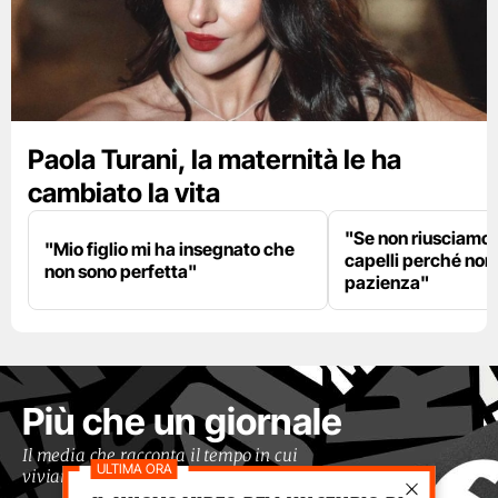
Paola Turani, la maternità le ha
cambiato la vita
"Se non riusciamo a
"Mio figlio mi ha insegnato che
capelli perché non
non sono perfetta"
pazienza"
Più che un giornale
Il media che racconta il tempo in cui
viviamo con occhi moderni