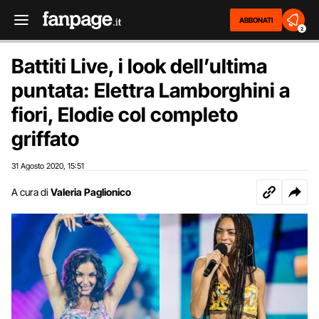
ABBONATI
2
Battiti Live, i look dell’ultima
puntata: Elettra Lamborghini a
fiori, Elodie col completo
griffato
31 Agosto 2020
15:51
,
A cura di
Valeria Paglionico