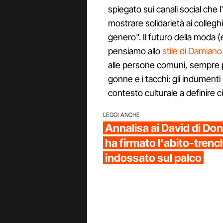
spiegato sui canali social che 
mostrare solidarietà ai colleghi
genero". Il futuro della moda (
pensiamo allo
stile di Damian
alle persone comuni, sempre p
gonne e i tacchi: gli indumenti
contesto culturale a definire c
LEGGI ANCHE
Annalisa ai David di Don
ha firmato l'abito-trenc
indossato sul palco