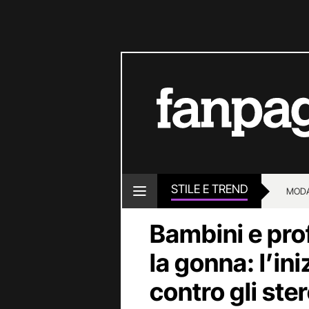
STILE E TREND
MOD
Bambini e prof
la gonna: l’ini
contro gli ste