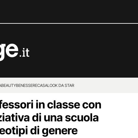
A
BEAUTY
BENESSERE
CASA
LOOK DA STAR
essori in classe con
ziativa di una scuola
reotipi di genere