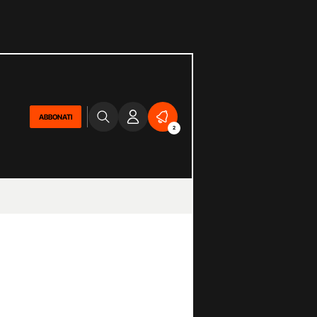
ABBONATI
2