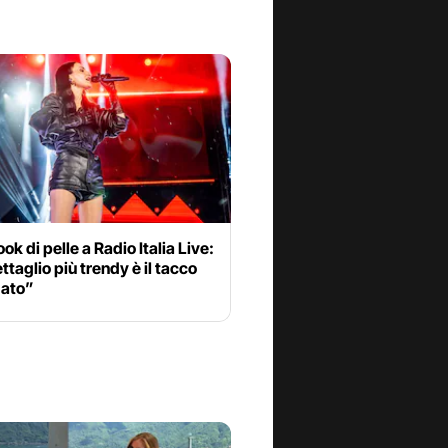
ook di pelle a Radio Italia Live:
ettaglio più trendy è il tacco
ato”