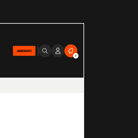
ABBONATI
2