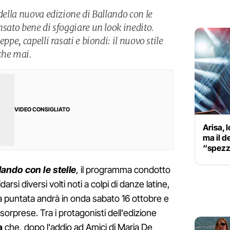
 della nuova edizione di Ballando con le
nsato bene di sfoggiare un look inedito.
eppe, capelli rasati e biondi: il nuovo stile
che mai.
VIDEO CONSIGLIATO
Arisa, l
ma il d
“spezz
lando con le stelle
, il programma condotto
arsi diversi volti noti a colpi di danze latine,
 puntata andrà in onda sabato 16 ottobre e
orprese. Tra i protagonisti dell'edizione
a
che, dopo l'addio ad Amici di Maria De