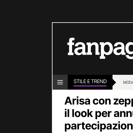
STILE E TREND
MOD
Arisa con zep
il look per an
partecipazion