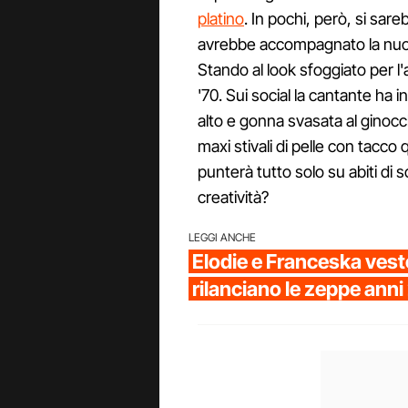
platino
. In pochi, però, si sa
avrebbe accompagnato la nuova
Stando al look sfoggiato per l'a
'70. Sui social la cantante ha i
alto e gonna svasata al ginocch
maxi stivali di pelle con tacco
punterà tutto solo su abiti di 
creatività?
LEGGI ANCHE
Elodie e Franceska vest
rilanciano le zeppe ann