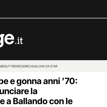
A
BEAUTY
BENESSERE
CASA
LOOK DA STAR
pe e gonna anni ’70:
nunciare la
e a Ballando con le