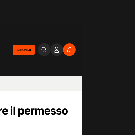
ABBONATI
re il permesso