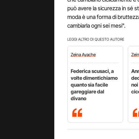
può avere la sicurezza in sé s
moda è una forma di bruttezza 
cambiarla ogni sei mesi".
LEGGI ALTRO DI QUESTO AUTORE
Zeina
Ayache
Zei
Federica scusaci, a
Ann
volte dimentichiamo
ded
quanto sia facile
noi
gareggiare dal
cic
divano