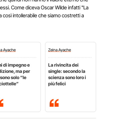
tessi. Come diceva Oscar Wilde infatti "La
così intollerabile che siamo costretti a
na
Ayache
Zeina
Ayache
i di impegno e
La rivincita dei
izione, ma per
single: secondo la
 sono solo “le
scienza sono loro i
ciottelle”
più felici