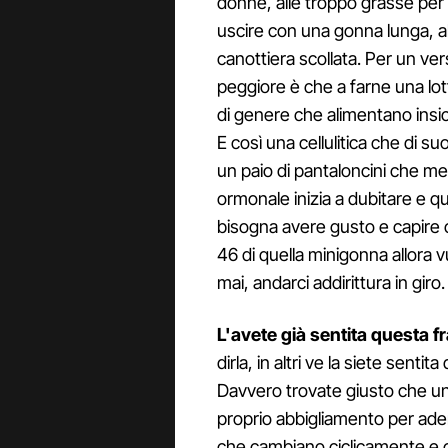
donne, alle troppo grasse per 
uscire con una gonna lunga, a
canottiera scollata. Per un ve
peggiore è che a farne una lot
di genere che alimentano ins
E così una cellulitica che di
un paio di pantaloncini che m
ormonale inizia a dubitare e q
bisogna avere gusto e capire 
46 di quella minigonna allora v
mai, andarci addirittura in giro.
L'avete già sentita questa f
dirla, in altri ve la siete sent
Davvero trovate giusto che u
proprio abbigliamento per aderi
che cambiano ciclicamente e c