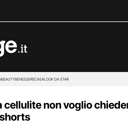
A
BEAUTY
BENESSERE
CASA
LOOK DA STAR
 cellulite non voglio chiede
 shorts