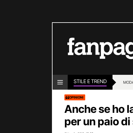
STILE E TREND
MOD
OPINIONI
Anche se ho la
per un paio di