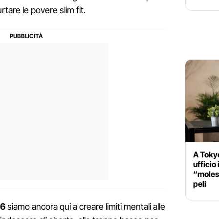
rtare le povere slim fit.
A Tokyo
ufficio
“molest
peli
16
siamo ancora qui a creare limiti mentali alle