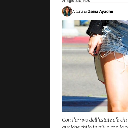
21 Luglio 2016
15:35
,
A cura di
Zeina Ayache
Con l’arrivo dell’estate c’è ch
qualche chilo in più o con la c