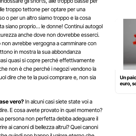
indossare gli shorts, alle troppo basse per
lle troppo tettone per optare per una
rso o per un altro siamo troppo e la cosa
ta siano proprio… le donne! Continui autogol
icurezza anche dove non dovrebbe esserci.
 suo non avrebbe vergogna a camminare con
ettono in mostra la sua abbondanza
uasi quasi si copre perché effettivamente
che non è che perché i negozi vendono la
uol dire che te la puoi comprare e, non sia
Un paio
euro, s
rase vero?
In alcuni casi siete state voi a
ita dire. E cosa avete provato in quel momento?
na persona non perfetta debba adeguare il
re ai canoni di bellezza altrui? Quei canoni
he quindi non hanno il valore eterno che