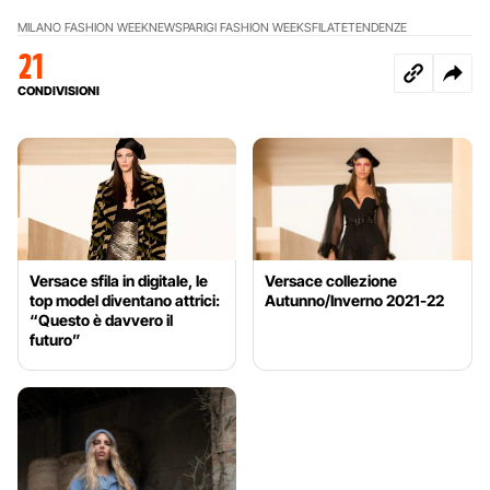
MILANO FASHION WEEK
NEWS
PARIGI FASHION WEEK
SFILATE
TENDENZE
21
CONDIVISIONI
Versace sfila in digitale, le
Versace collezione
top model diventano attrici:
Autunno/Inverno 2021-22
“Questo è davvero il
futuro”