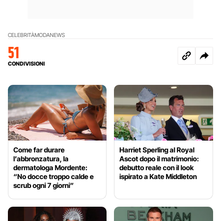
CELEBRITÀ
MODA
NEWS
51
CONDIVISIONI
Come far durare
Harriet Sperling al Royal
l’abbronzatura, la
Ascot dopo il matrimonio:
dermatologa Mordente:
debutto reale con il look
“No docce troppo calde e
ispirato a Kate Middleton
scrub ogni 7 giorni”