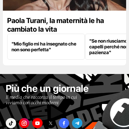
Paola Turani, la maternità le ha
cambiato la vita
"Se non riusciamo a
"Mio figlio mi ha insegnato che
capelli perché non
non sono perfetta"
pazienza"
Più che un giornale
Il media che racconta il tempo in cui
viviamo con occhi moderni