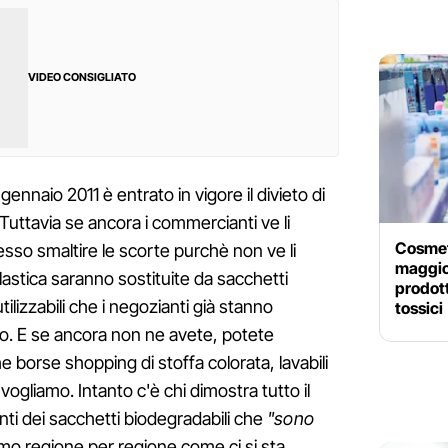
VIDEO CONSIGLIATO
gennaio 2011 è entrato in vigore il divieto di
. Tuttavia se ancora i commercianti ve li
Cosmeti
sso smaltire le scorte purchè non ve li
maggio:
lastica saranno sostituite da sacchetti
prodott
tilizzabili che i negozianti già stanno
tossici
o. E se ancora non ne avete, potete
e borse shopping di stoffa colorata, lavabili
he vogliamo. Intanto c'è chi dimostra tutto il
nti dei sacchetti biodegradabili che
"sono
amo regione per regione come ci si sta