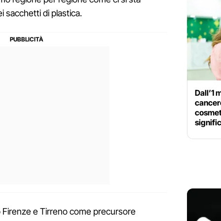
 sacchetti di plastica.
Dall’1 
cancero
cosmet
signifi
 Firenze e Tirreno come precursore