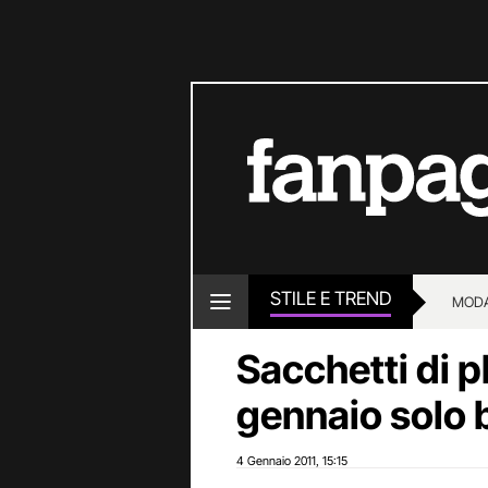
STILE E TREND
MOD
Sacchetti di pl
gennaio solo 
4 Gennaio 2011
15:15
,