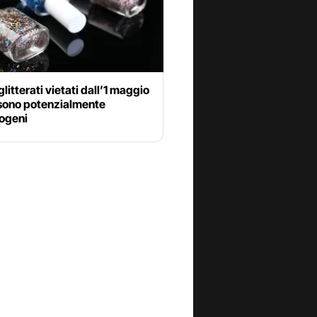
glitterati vietati dall’1 maggio
sono potenzialmente
ogeni