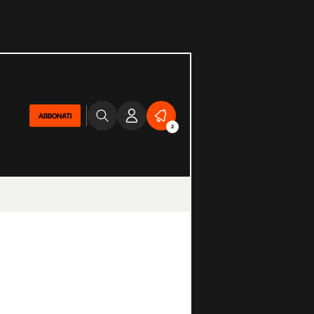
ABBONATI
2