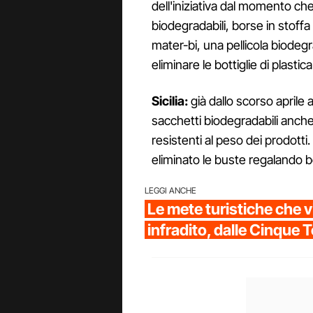
dell'iniziativa dal momento che
biodegradabili, borse in stoffa 
mater-bi, una pellicola biode
eliminare le bottiglie di plastic
Sicilia:
già dallo scorso aprile 
sacchetti biodegradabili anch
resistenti al peso dei prodotti
eliminato le buste regalando bors
LEGGI ANCHE
Le mete turistiche che v
infradito, dalle Cinque 