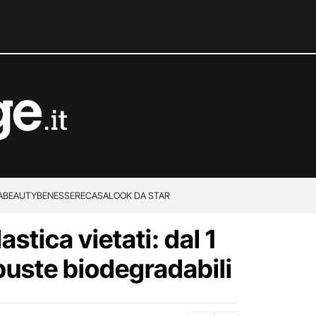
A
BEAUTY
BENESSERE
CASA
LOOK DA STAR
astica vietati: dal 1
buste biodegradabili