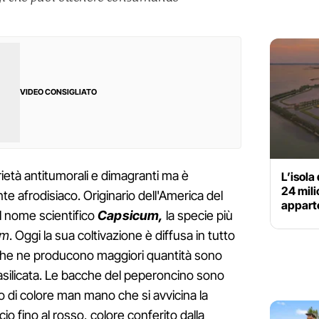
VIDEO CONSIGLIATO
ietà antitumorali e dimagranti ma è
L’isola
24 mili
 afrodisiaco. Originario dell'America del
appart
l nome scientifico
Capsicum,
la specie più
um
. Oggi la sua coltivazione è diffusa in tutto
ni che ne producono maggiori quantità sono
Basilicata. Le bacche del peperoncino sono
o di colore man mano che si avvicina la
io fino al rosso, colore conferito dalla