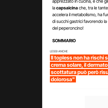
apprezzato in cucina, e che gl
la
capsaicina
che, tra le tante
accelera il metabolismo, ha fu
di succhi gastrici favorendo la 
del peperoncino!
SOMMARIO
LEGGI ANCHE
Il topless non ha rischi 
crema solare, il dermat
scottatura può però risu
dolorosa"