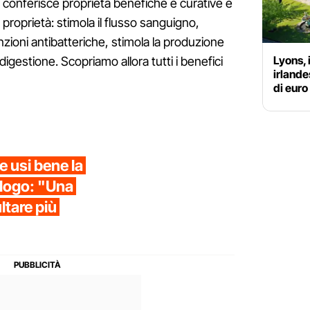
i conferisce proprietà benefiche e curative è
 proprietà: stimola il flusso sanguigno,
nzioni antibatteriche, stimola la produzione
Lyons, 
digestione. Scopriamo allora tutti i benefici
irlande
di euro
se usi bene la
ologo: "Una
ltare più