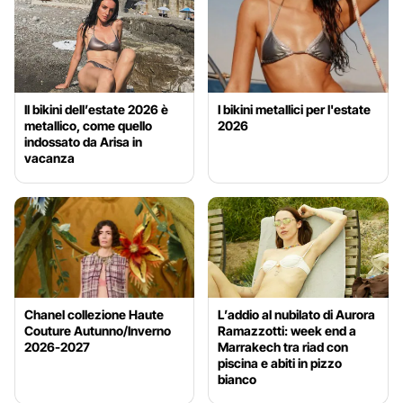
Il bikini dell’estate 2026 è
I bikini metallici per l'estate
metallico, come quello
2026
indossato da Arisa in
vacanza
Chanel collezione Haute
L’addio al nubilato di Aurora
Couture Autunno/Inverno
Ramazzotti: week end a
2026-2027
Marrakech tra riad con
piscina e abiti in pizzo
bianco