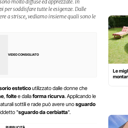
 sono molto diffuse ed apprezzate. In
i per soddisfare tutte le esigenze. Dalle
ere a strisce, vediamo insieme quali sono le
VIDEO CONSIGLIATO
Le migl
montare
orio estetico
utilizzato dalle donne che
he
,
folte
e dalla
forma ricurva
. Applicando le
 naturali sottili e rade può avere uno
sguardo
siddetto "
sguardo da cerbiatta
".