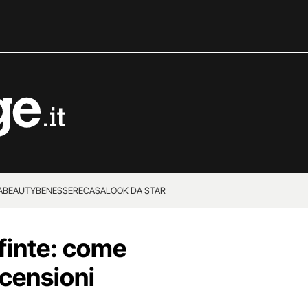
A
BEAUTY
BENESSERE
CASA
LOOK DA STAR
 finte: come
ecensioni