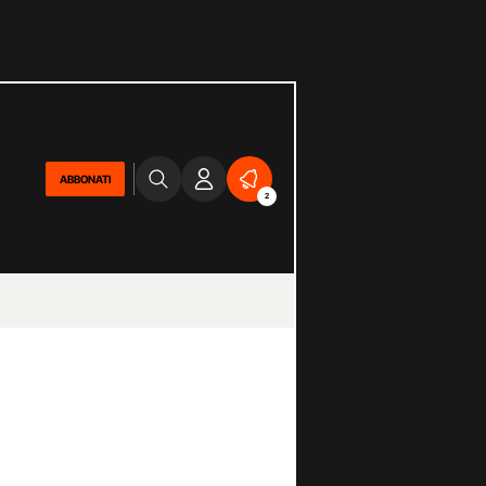
ABBONATI
2