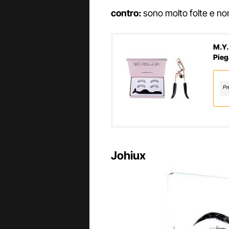
contro:
sono molto folte e non
M.Y.
Pieg
Volu
Pr
Johiux