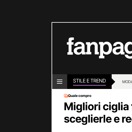
STILE E TREND
MOD
Quale compro
Migliori ciglia
sceglierle e r