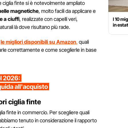
 ciglia finte si è notevolmente ampliato
uelle magnetiche
, molto facili da applicare e
e a ciuffi
, realizzate con capelli veri,
I 10 mi
in esta
 naturali là dove risultano più rade.
o
le migliori disponibili su Amazon
,
quali
arle correttamente e come sceglierle in base
el 2026:
guida all'acquisto
ri ciglia finte
glia finte in commercio. Per scegliere quali
a abbiamo tenuto in considerazione il rapporto