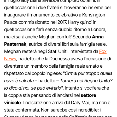
Il 1 luglio lady Diana avrebbe compiuto 60 anni: in
quell'occasione i due fratelli si troveranno insieme per
inaugurare il monumento celebrativo a Kensington
Palace commissionato nel 2017. Harry quindi in
quell'occasione farà senza dubbio ritorno a Londra,
ma ci sarà anche Meghan con lui? Secondo
Anna
Pasternak
, autrice di diversi libri sulla famiglia reale,
Meghan resterà negli Stati Uniti. Intervistata da
Fox
News
, ha detto che la Duchessa aveva l'occasione di
diventare un membro della famiglia reale amato e
rispettato dal popolo inglese: "
Ormai purtroppo quella
nave è salpata
– ha detto –
Tornerà nel Regno Unito?
Io dico di no, se può evitarlo
". Intanto si vocifera che
la coppia stia pensando di lanciarsi nel
settore
vinicolo
: l'indiscrezione arriva dal Daily Mail, ma non è
stata confermata. Non sarebbe così incredibile: i