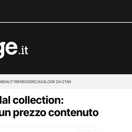
A
BEAUTY
BENESSERE
CASA
LOOK DA STAR
al collection:
 un prezzo contenuto