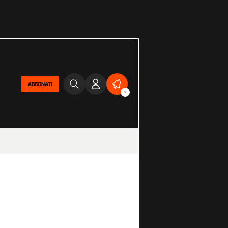
ABBONATI
2