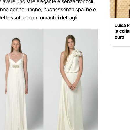
vere uno stile elegante e senza fronzoli.
hanno gonne lunghe,
bustier
senza spalline e
l tessuto e con romantici dettagli.
Luisa R
la coll
euro