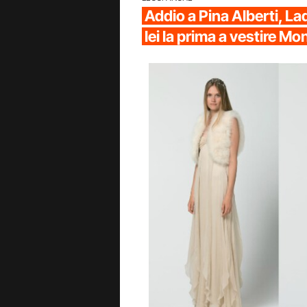
Addio a Pina Alberti, La
lei la prima a vestire Mo