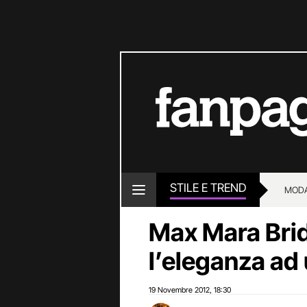
STILE E TREND
MOD
Max Mara Brid
l’eleganza ad
19 Novembre 2012
18:30
,