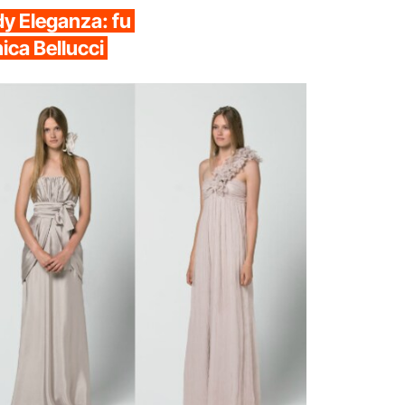
dy Eleganza: fu
nica Bellucci