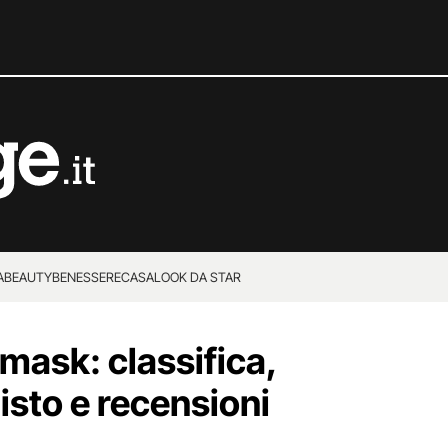
A
BEAUTY
BENESSERE
CASA
LOOK DA STAR
 mask: classifica,
isto e recensioni