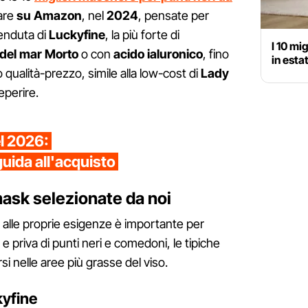
lare
su Amazon
, nel
2024
, pensate per
venduta di
Luckyfine
, la più forte di
I 10 mi
 del mar Morto
o con
acido ialuronico
, fino
in esta
o qualità-prezzo, simile alla low-cost di
Lady
eperire.
el 2026:
guida all'acquisto
mask selezionate da noi
 alle proprie esigenze è importante per
 e priva di punti neri e comedoni, le tipiche
i nelle aree più grasse del viso.
kyfine