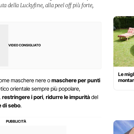
ta della Luckyfine, alla peel off più forte,
VIDEO CONSIGLIATO
Le migl
montare
come maschere nere o
maschere per punti
ico orientale sempre più popolare,
,
restringere i pori
,
ridurre le impurità
del
e di sebo
.