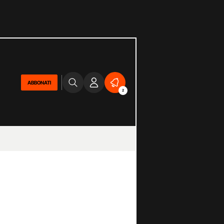
ABBONATI
2