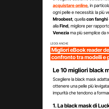
acquistare online
, in partico
ogni pelle e necessità: la più 
Mroobest
, quella
con fanghi
alla
Find
, migliore per rapport
Venezia
ma più semplice da r
LEGGI ANCHE
Migliori eBook reader d
confronto tra modelli e 
Le 10 migliori black 
Scegliere la black mask adatta
ottenere una pelle più levigata
impurità che tendono a formars
1. La black mask di Luc