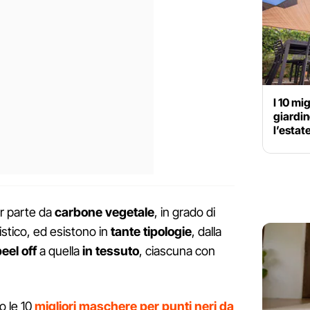
I 10 mig
giardin
l’estat
r parte da
carbone vegetale
, in grado di
ristico, ed esistono in
tante tipologie
, dalla
eel off
a quella
in tessuto
, ciascuna con
o le 10
migliori maschere per punti neri
da