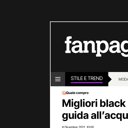
STILE E TREND
MOD
Quale compro
Migliori black
guida all’acqu
8 Dicembre 2021
10:00
,