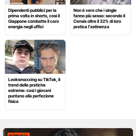
Dipendenti pubblici per la
Non è vero che i single
prima volta in shorts, così il
fanno più sesso: secondo il
Giappone combatte il caro
Censis oltre il 32% di loro
energia negli uffici
pratica l’astinenza
Looksmaxxing su TikTok, il
trend delle pratiche
estreme: così i giovani
puntano alla perfezione
fisica
INTERVISTA