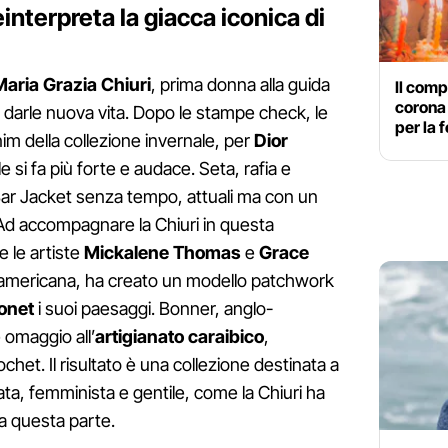
interpreta la giacca iconica di
Maria Grazia Chiuri
, prima donna alla guida
Il comp
corona 
 darle nuova vita. Dopo le stampe check, le
per la 
enim della collezione invernale, per
Dior
e si fa più forte e audace. Seta, rafia e
 Bar Jacket senza tempo, attuali ma con un
Ad accompagnare la Chiuri in questa
e le artiste
Mickalene Thomas
e
Grace
americana, ha creato un modello patchwork
onet
i suoi paesaggi. Bonner, anglo-
 omaggio all’
artigianato caraibico
,
ochet. Il risultato è una collezione destinata a
ata, femminista e gentile, come la Chiuri ha
a questa parte.