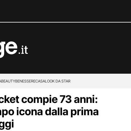
A
BEAUTY
BENESSERE
CASA
LOOK DA STAR
acket compie 73 anni:
capo icona dalla prima
ggi