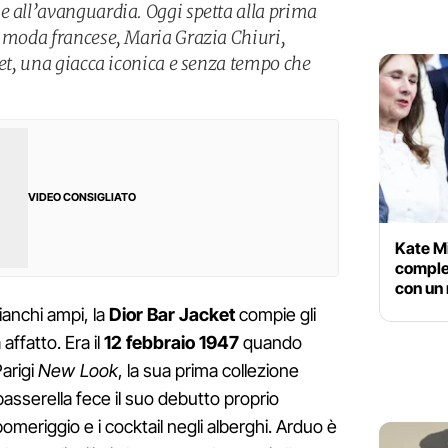
e all’avanguardia. Oggi spetta alla prima
i moda francese, Maria Grazia Chiuri,
ket, una giacca iconica e senza tempo che
VIDEO CONSIGLIATO
Kate Mi
comple
con un 
fianchi ampi, la
Dior Bar Jacket
compie gli
ffatto. Era il
12 febbraio 1947
quando
arigi
New Look
, la sua prima collezione
asserella fece il suo debutto proprio
pomeriggio e i cocktail negli alberghi. Arduo è