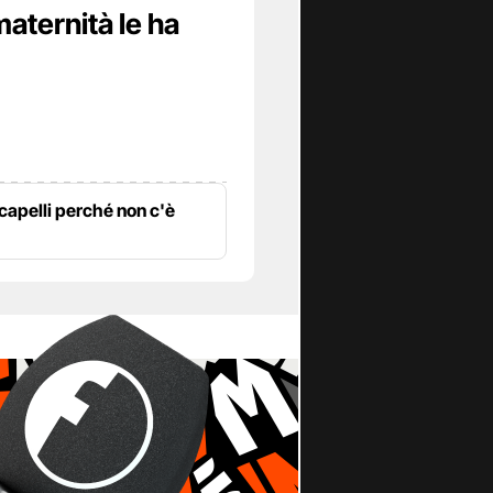
maternità le ha
 capelli perché non c'è