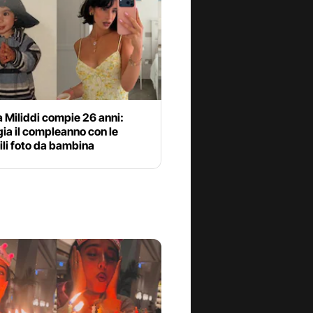
 Miliddi compie 26 anni:
ia il compleanno con le
li foto da bambina