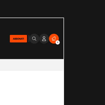
ABBONATI
2